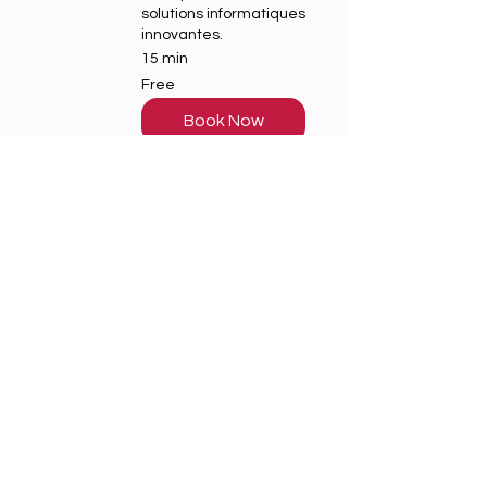
solutions informatiques
innovantes.
15 min
Free
Free
Book Now
Trankyl
Trankyl, l’app de
services à domicile au
Togo : ménage, beauté,
coiffure, cours et plus.
15 min
Free
Free
Book Now