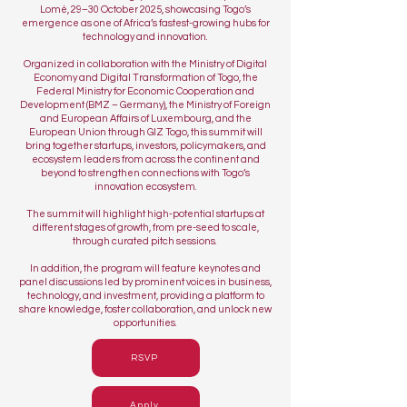
Lomé, 29–30 October 2025, showcasing Togo’s
emergence as one of Africa’s fastest-growing hubs for
technology and innovation.
Organized in collaboration with the
Ministry of Digital
Economy and Digital Transformation of Togo
, the
Federal Ministry for Economic Cooperation and
Development (BMZ – Germany), the Ministry of Foreign
and European Affairs of Luxembourg, and the
European Union through GIZ Togo, this summit will
bring together startups, investors, policymakers, and
ecosystem leaders from across the continent and
beyond to strengthen connections with Togo’s
innovation ecosystem.
The summit will highlight high-potential startups at
different stages of growth, from pre-seed to scale,
through curated pitch sessions.
In addition, the program will feature keynotes and
panel discussions led by prominent voices in business,
technology, and investment, providing a platform to
share knowledge, foster collaboration, and unlock new
opportunities.
RSVP
Apply