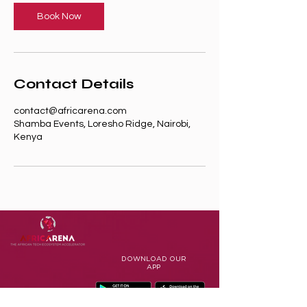
i
n
Book Now
Contact Details
contact@africarena.com
Shamba Events, Loresho Ridge, Nairobi,
Kenya
DOWNLOAD
OUR
APP