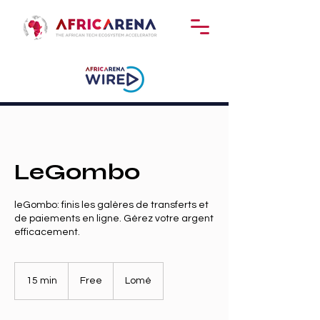
LeGombo
leGombo: finis les galères de transferts et
de paiements en ligne. Gérez votre argent
efficacement.
Free
15 min
1
Free
Lomé
5
m