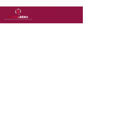
DOWNLOAD
OUR
APP
Terms of Use
Contact Us
Privacy Policy
Careers
FOLLOW US & STAY UP-TO-DATE