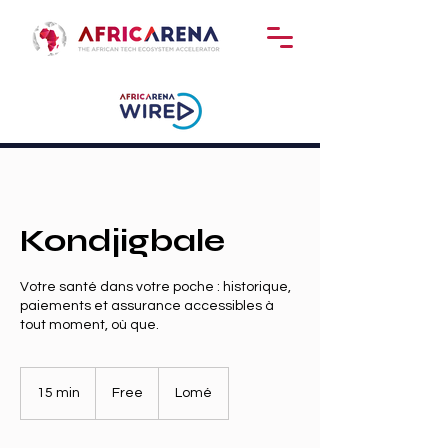
Kondjigbale
Votre santé dans votre poche : historique,
paiements et assurance accessibles à
tout moment, où que.
Free
15 min
1
Free
Lomé
5
m