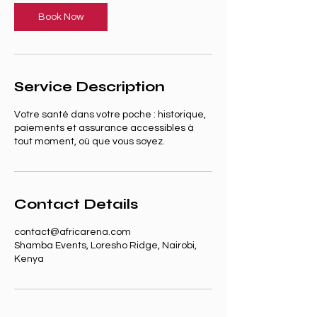
i
n
Book Now
Service Description
Votre santé dans votre poche : historique,
paiements et assurance accessibles à
tout moment, où que vous soyez.
Contact Details
contact@africarena.com
Shamba Events, Loresho Ridge, Nairobi,
Kenya